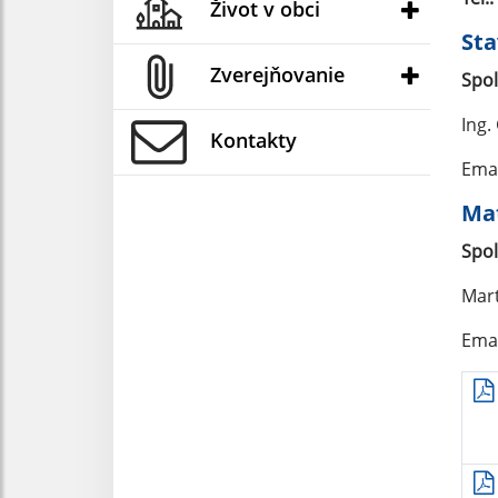
Život v obci
St
Zverejňovanie
Spol
Ing.
Kontakty
Emai
Mat
Spol
Mart
Emai