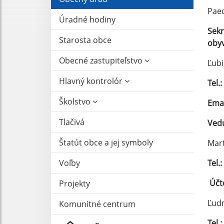
Paed
Úradné hodiny
Sekr
Starosta obce
obyv
Obecné zastupiteľstvo
Ľubi
Hlavný kontrolór
Tel.:
Školstvo
Emai
Tlačivá
Vedú
Štatút obce a jej symboly
Mart
Voľby
Tel.:
Účt
Projekty
Ľud
Komunitné centrum
Tel.: