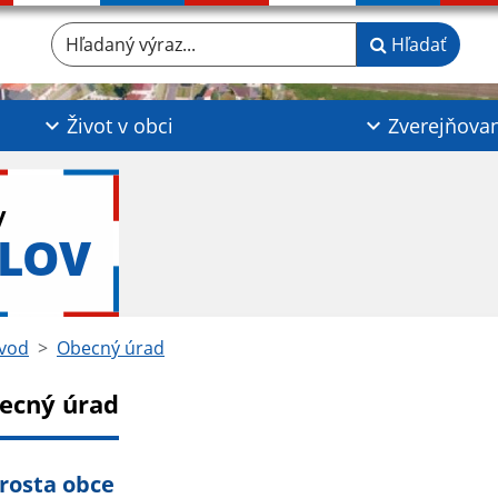
Hľadaný výraz...
Hľadať
Život v obci
Zverejňova
y
KLOV
vod
Obecný úrad
ecný úrad
rosta obce