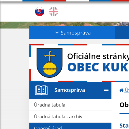
Samospráva
Oficiálne stránk
OBEC KU
Samospráva
Ú
Ob
Úradná tabuľa
Úradná tabuľa - archív
Sta
Obecný úrad