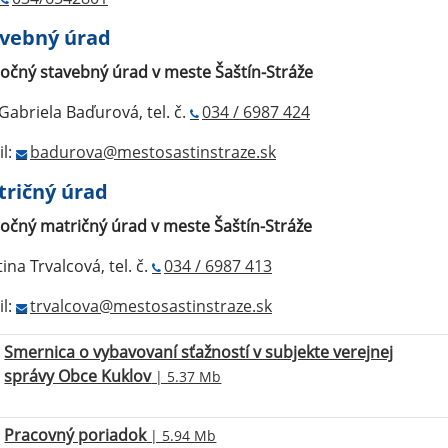
avebný úrad
očný stavebný úrad v meste Šaštín-Stráže
 Gabriela Baďurová, tel. č.
034 / 6987 424
l:
badurova@mestosastinstraze.sk
ričný úrad
očný matričný úrad v meste Šaštín-Stráže
ina Trvalcová, tel. č.
034 / 6987 413
l:
trvalcova@mestosastinstraze.sk
Smernica o vybavovaní sťažností v subjekte verejnej
správy Obce Kuklov
| 5.37 Mb
Pracovný poriadok
| 5.94 Mb