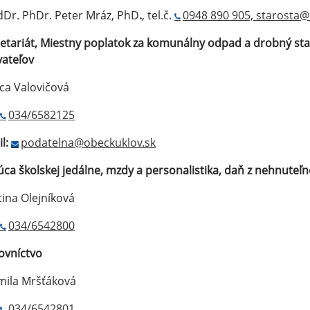
Dr. PhDr. Peter Mráz, PhD
.
, tel.č.
0948 890 905, starosta@
etariát, Miestny poplatok za komunálny odpad a drobný sta
ateľov
ca Valovičová
034/6582125
l:
podatelna@obeckuklov.sk
ca školskej jedálne, mzdy a personalistika, daň z nehnuteľn
ina Olejníková
034/6542800
ovníctvo
mila Mršťáková
034/6542801