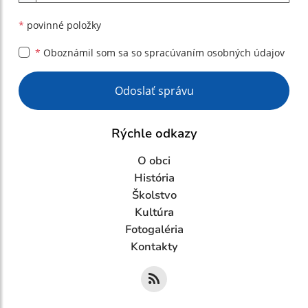
*
povinné položky
*
Oboznámil som sa so
spracúvaním osobných údajov
Google reCaptcha Response
Odoslať správu
Rýchle odkazy
O obci
História
Školstvo
Kultúra
Fotogaléria
Kontakty