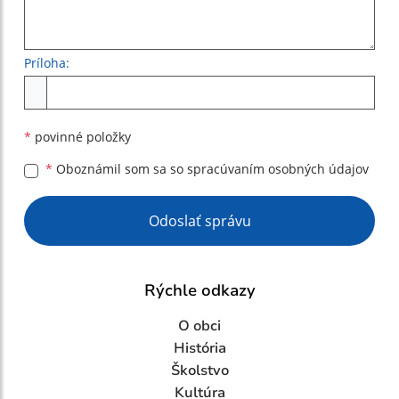
Príloha:
Príloha
*
povinné položky
*
Oboznámil som sa so
spracúvaním osobných údajov
Google reCaptcha Response
Odoslať správu
Rýchle odkazy
O obci
História
Školstvo
Kultúra