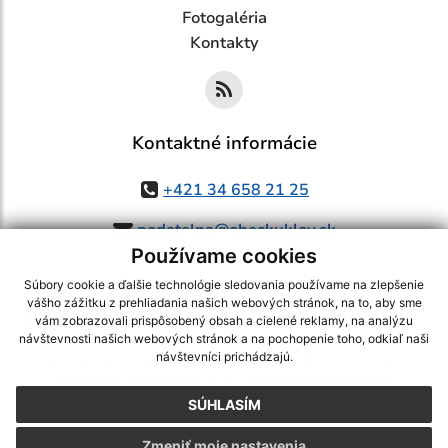
Fotogaléria
Kontakty
Kontaktné informácie
+421 34 658 21 25
podatelna@obeckuklov.sk
Používame cookies
Súbory cookie a ďalšie technológie sledovania používame na zlepšenie
vášho zážitku z prehliadania našich webových stránok, na to, aby sme
využite možnosť získavania aktuálnych informácií s využitím RSS
,
vám zobrazovali prispôsobený obsah a cielené reklamy, na analýzu
návštevnosti našich webových stránok a na pochopenie toho, odkiaľ naši
CMS systém (redakčný) systém ECHELON 2,
Mapa stránok
,
web portál
,
návštevníci prichádzajú.
webhosting
,
webex.digital, s.r.o.
,
domény
,
registrácia domény
,
spoločnosť webex.digital, s.r.o.
,
technický prevádzkovateľ
SÚHLASÍM
Posledná aktualizácia:
04.08.2026
Zmeniť moje nastavenia