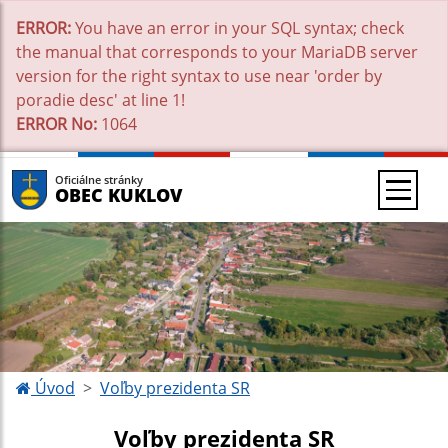
ERROR:
You have an error in your SQL syntax; check
the manual that corresponds to your MariaDB server
version for the right syntax to use near 'order by
poradie desc' at line 1!
ERROR No:
1064
Oficiálne stránky
OBEC KUKLOV
Úvod
Voľby prezidenta SR
Voľby prezidenta SR