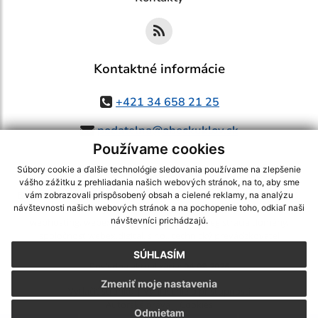
Kontaktné informácie
+421 34 658 21 25
podatelna@obeckuklov.sk
Používame cookies
Súbory cookie a ďalšie technológie sledovania používame na zlepšenie
vášho zážitku z prehliadania našich webových stránok, na to, aby sme
využite možnosť získavania aktuálnych informácií s využitím RSS
,
vám zobrazovali prispôsobený obsah a cielené reklamy, na analýzu
návštevnosti našich webových stránok a na pochopenie toho, odkiaľ naši
CMS systém (redakčný) systém ECHELON 2,
Mapa stránok
,
web portál
,
návštevníci prichádzajú.
webhosting
,
webex.digital, s.r.o.
,
domény
,
registrácia domény
,
spoločnosť webex.digital, s.r.o.
,
technický prevádzkovateľ
SÚHLASÍM
Posledná aktualizácia:
04.08.2026
Zmeniť moje nastavenia
Vytlačiť stránku
|
Vyhlásenie o prístupnosti
Autorské práva
|
Cookies
Odmietam