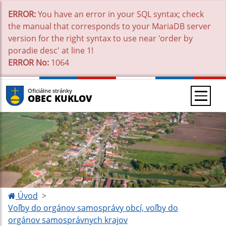
ERROR:
You have an error in your SQL syntax; check
the manual that corresponds to your MariaDB server
version for the right syntax to use near 'order by
poradie desc' at line 1!
ERROR No:
1064
Oficiálne stránky
OBEC KUKLOV
Úvod
Voľby do orgánov samosprávy obcí, voľby do
orgánov samosprávnych krajov