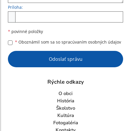
Príloha:
Príloha
*
povinné položky
*
Oboznámil som sa so
spracúvaním osobných údajov
Google reCaptcha Response
Odoslať správu
Rýchle odkazy
O obci
História
Školstvo
Kultúra
Fotogaléria
Kontakty