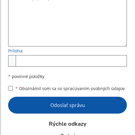
Príloha:
Príloha
*
povinné položky
*
Oboznámil som sa so
spracúvaním osobných údajov
Google reCaptcha Response
Odoslať správu
Rýchle odkazy