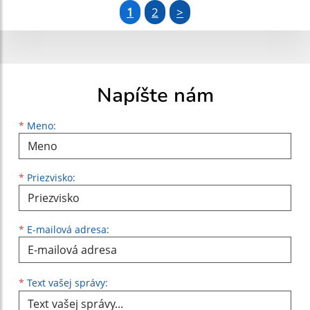
1
2
>
Napíšte nám
Meno
Priezvisko
E-mailová adresa
*
Meno:
*
Priezvisko:
*
E-mailová adresa:
Text vašej správy...
*
Text vašej správy: