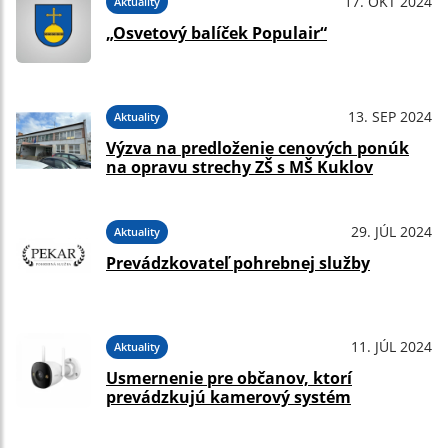
17. OKT 2024
Aktuality
„Osvetový balíček Populair“
13. SEP 2024
Aktuality
Výzva na predloženie cenových ponúk
na opravu strechy ZŠ s MŠ Kuklov
29. JÚL 2024
Aktuality
Prevádzkovateľ pohrebnej služby
11. JÚL 2024
Aktuality
Usmernenie pre občanov, ktorí
prevádzkujú kamerový systém