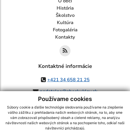
O obci
História
Školstvo
Kultúra
Fotogaléria
Kontakty
Kontaktné informácie
+421 34 658 21 25
podatelna@obeckuklov.sk
Používame cookies
Súbory cookie a ďalšie technológie sledovania používame na zlepšenie
vášho zážitku z prehliadania našich webových stránok, na to, aby sme
využite možnosť získavania aktuálnych informácií s využitím RSS
,
vám zobrazovali prispôsobený obsah a cielené reklamy, na analýzu
CMS systém (redakčný) systém ECHELON 2,
Mapa stránok
,
web portál
,
návštevnosti našich webových stránok a na pochopenie toho, odkiaľ naši
návštevníci prichádzajú.
webhosting
,
webex.digital, s.r.o.
,
domény
,
registrácia domény
,