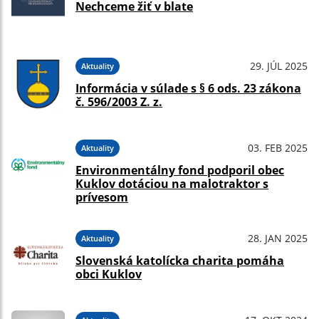
Nechceme žiť v blate
29. JÚL 2025
Aktuality
Informácia v súlade s § 6 ods. 23 zákona
č. 596/2003 Z. z.
03. FEB 2025
Aktuality
Environmentálny fond podporil obec
Kuklov dotáciou na malotraktor s
prívesom
28. JAN 2025
Aktuality
Slovenská katolícka charita pomáha
obci Kuklov