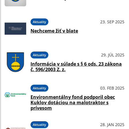
23. SEP 2025
Aktuality
Nechceme žiť v blate
29. JÚL 2025
Aktuality
Informácia v súlade s § 6 ods. 23 zákona
č. 596/2003 Z. z.
03. FEB 2025
Aktuality
Environmentálny fond podporil obec
Kuklov dotáciou na malotraktor s
prívesom
28. JAN 2025
Aktuality