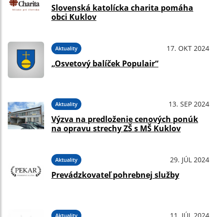
Slovenská katolícka charita pomáha
obci Kuklov
17. OKT 2024
Aktuality
„Osvetový balíček Populair“
13. SEP 2024
Aktuality
Výzva na predloženie cenových ponúk
na opravu strechy ZŠ s MŠ Kuklov
29. JÚL 2024
Aktuality
Prevádzkovateľ pohrebnej služby
11. JÚL 2024
Aktuality