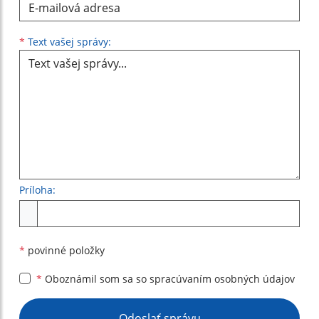
Text vašej správy...
*
Text vašej správy:
Príloha:
Príloha
*
povinné položky
*
Oboznámil som sa so
spracúvaním osobných údajov
Google reCaptcha Response
Odoslať správu