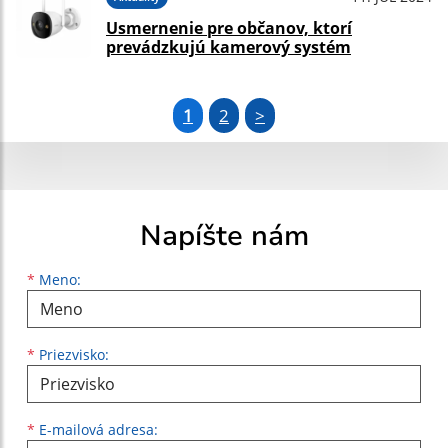
Usmernenie pre občanov, ktorí
prevádzkujú kamerový systém
1
2
>
Napíšte nám
Meno
Priezvisko
E-mailová adresa
*
Meno:
*
Priezvisko:
*
E-mailová adresa: