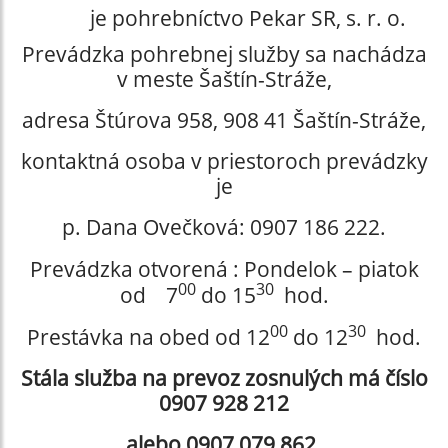
je pohrebníctvo Pekar SR, s. r. o.
Prevádzka pohrebnej služby sa nachádza
v meste Šaštín-Stráže,
adresa Štúrova 958, 908 41 Šaštín-Stráže,
kontaktná osoba v priestoroch prevádzky
je
p. Dana Ovečková: 0907 186 222.
Prevádzka otvorená : Pondelok – piatok
00
30
od 7
do 15
hod.
00
30
Prestávka na obed od 12
do 12
hod.
Stála služba na prevoz zosnulých má číslo
0907 928 212
alebo 0907 079 862.