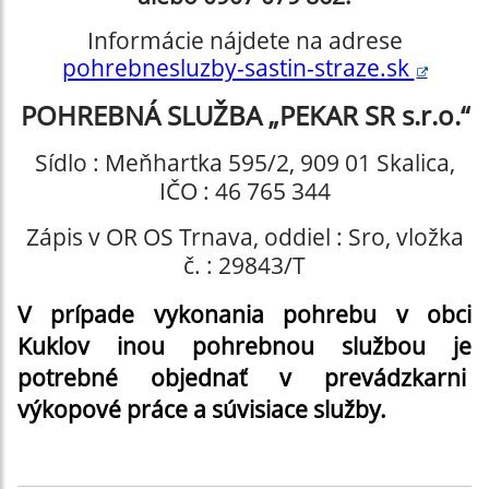
Informácie nájdete na adrese
pohrebnesluzby-sastin-straze.sk
POHREBNÁ SLUŽBA „PEKAR SR s.r.o.“
Sídlo : Meňhartka 595/2, 909 01 Skalica,
IČO : 46 765 344
Zápis v OR OS Trnava, oddiel : Sro, vložka
č. : 29843/T
V prípade vykonania pohrebu v obci
Kuklov i
nou pohrebnou službou je
potrebné objednať v prevádzkarni
výkopové práce a súvisiace služby
.