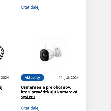
Čítať ďalej
L 2024
Aktuality
11. JÚL 2024
ej
Usmernenie pre občanov,
ktorí prevádzkujú kamerový
systém
Čítať ďalej