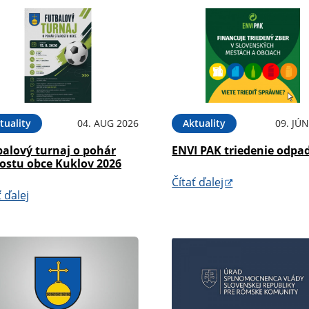
tuality
04. AUG 2026
Aktuality
09. JÚ
balový turnaj o pohár
ENVI PAK triedenie odpa
rostu obce Kuklov 2026
Čítať ďalej
ť ďalej