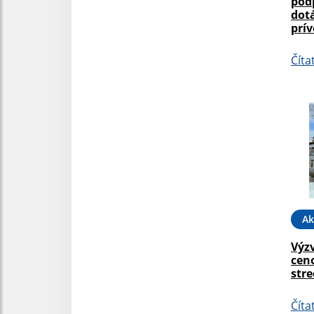
pod
dot
prí
Číta
Ak
Výz
cen
stre
Číta