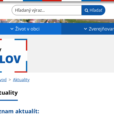
Hľadaný výraz...
Hľadať
Život v obci
Zverejňova
y
KLOV
vod
Aktuality
tuality
znam aktualít: