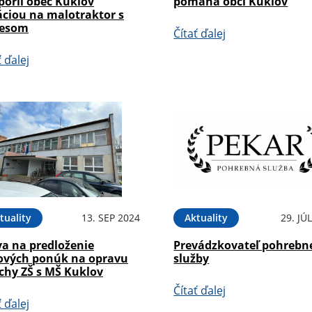
poril obec Kuklov
pomáha obci Kuklov
áciou na malotraktor s
vesom
Čítať ďalej
ť ďalej
tuality
13. SEP 2024
Aktuality
29. JÚ
va na predloženie
Prevádzkovateľ pohrebn
ových ponúk na opravu
služby
chy ZŠ s MŠ Kuklov
Čítať ďalej
ť ďalej