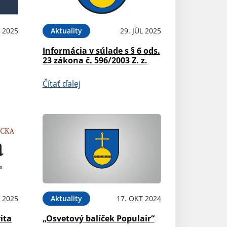
P 2025
Aktuality
29. JÚL 2025
Informácia v súlade s § 6 ods.
23 zákona č. 596/2003 Z. z.
Čítať ďalej
N 2025
Aktuality
17. OKT 2024
ita
„Osvetový balíček Populair“