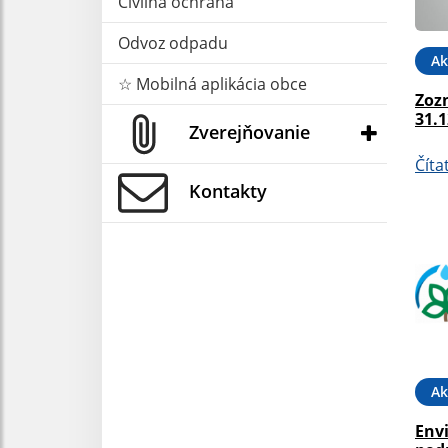
Civilná ochrana
Odvoz odpadu
Ak
☆ Mobilná aplikácia obce
Zoz
31.1
Zverejňovanie
Číta
Kontakty
Ak
Env