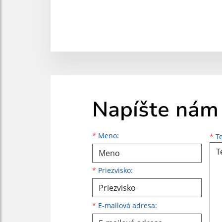
Napíšte nám
Meno
Priezvisko
E-mailová adresa
*
Meno:
*
Te
*
Priezvisko:
*
E-mailová adresa: