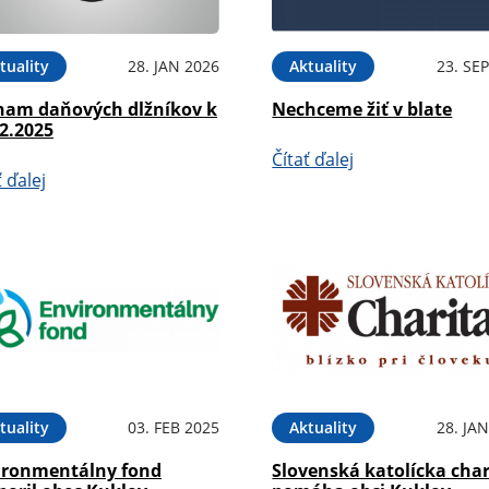
tuality
28. JAN 2026
Aktuality
23. SE
nam daňových dlžníkov k
Nechceme žiť v blate
2.2025
Čítať ďalej
ť ďalej
tuality
03. FEB 2025
Aktuality
28. JA
ironmentálny fond
Slovenská katolícka char