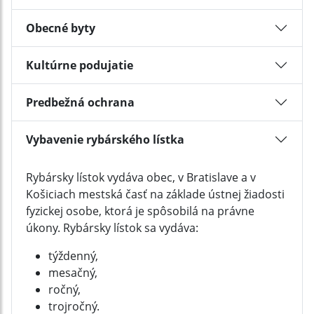
Obecné byty
Kultúrne podujatie
Predbežná ochrana
Vybavenie rybárského lístka
Rybársky lístok vydáva obec, v Bratislave a v
Košiciach mestská časť na základe ústnej žiadosti
fyzickej osobe, ktorá je spôsobilá na právne
úkony. Rybársky lístok sa vydáva:
týždenný,
mesačný,
ročný,
trojročný.