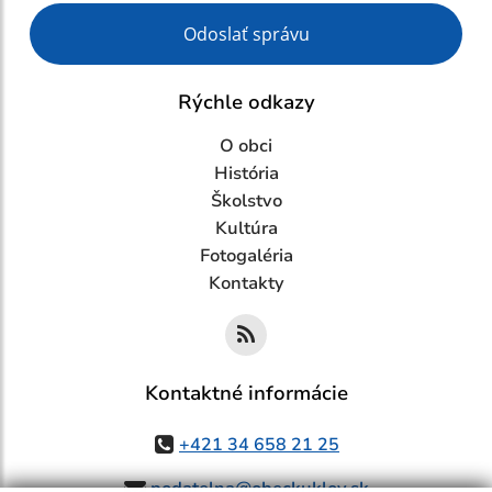
Google reCaptcha Response
Odoslať správu
Rýchle odkazy
O obci
História
Školstvo
Kultúra
Fotogaléria
Kontakty
Kontaktné informácie
+421 34 658 21 25
podatelna@obeckuklov.sk