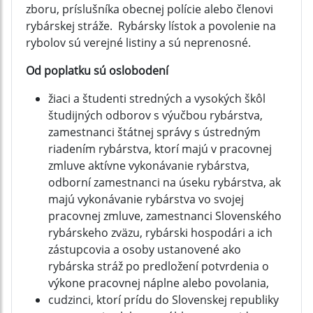
zboru, príslušníka obecnej polície alebo členovi
rybárskej stráže. Rybársky lístok a povolenie na
rybolov sú verejné listiny a sú neprenosné.
Od poplatku sú oslobodení
žiaci a študenti stredných a vysokých škôl
študijných odborov s výučbou rybárstva,
zamestnanci štátnej správy s ústredným
riadením rybárstva, ktorí majú v pracovnej
zmluve aktívne vykonávanie rybárstva,
odborní zamestnanci na úseku rybárstva, ak
majú vykonávanie rybárstva vo svojej
pracovnej zmluve, zamestnanci Slovenského
rybárskeho zväzu, rybárski hospodári a ich
zástupcovia a osoby ustanovené ako
rybárska stráž po predložení potvrdenia o
výkone pracovnej náplne alebo povolania,
cudzinci, ktorí prídu do Slovenskej republiky