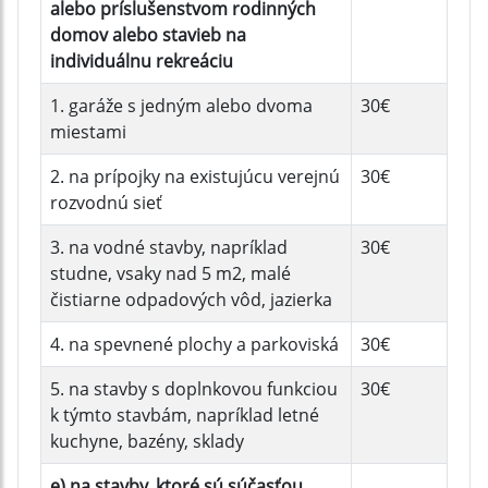
alebo príslušenstvom rodinných
domov alebo stavieb na
individuálnu rekreáciu
1. garáže s jedným alebo dvoma
30€
miestami
2. na prípojky na existujúcu verejnú
30€
rozvodnú sieť
3. na vodné stavby, napríklad
30€
studne, vsaky nad 5 m2, malé
čistiarne odpadových vôd, jazierka
4. na spevnené plochy a parkoviská
30€
5. na stavby s doplnkovou funkciou
30€
k týmto stavbám, napríklad letné
kuchyne, bazény, sklady
e) na stavby, ktoré sú súčasťou