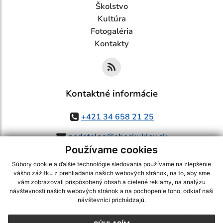
Školstvo
Kultúra
Fotogaléria
Kontakty
Kontaktné informácie
+421 34 658 21 25
podatelna@obeckuklov.sk
Používame cookies
Súbory cookie a ďalšie technológie sledovania používame na zlepšenie
vášho zážitku z prehliadania našich webových stránok, na to, aby sme
využite možnosť získavania aktuálnych informácií s využitím RSS
,
vám zobrazovali prispôsobený obsah a cielené reklamy, na analýzu
CMS systém (redakčný) systém ECHELON 2,
Mapa stránok
,
web portál
,
návštevnosti našich webových stránok a na pochopenie toho, odkiaľ naši
návštevníci prichádzajú.
webhosting
,
webex.digital, s.r.o.
,
domény
,
registrácia domény
,
spoločnosť webex.digital, s.r.o.
,
technický prevádzkovateľ