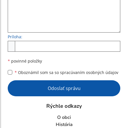
Príloha:
Príloha
*
povinné položky
*
Oboznámil som sa so
spracúvaním osobných údajov
Google reCaptcha Response
Odoslať správu
Rýchle odkazy
O obci
História