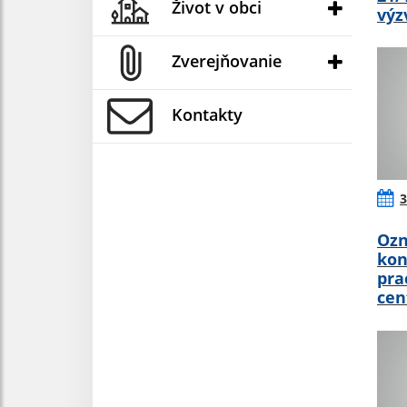
Život v obci
výz
Zverejňovanie
Kontakty
3
Ozn
kon
pra
cen