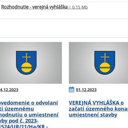
Rozhodnutie - verejná vyhláška
| 0.15 Mb
4.12.2023
01.12.2023
vedomenie o odvolaní
VEREJNÁ VYHLÁŠKA o
ti územnému
začatí územného kona
hodnutiu o umiestnení
umiestnení stavby
vby pod č. 2023-
1524/UR/11/Ha/KR -