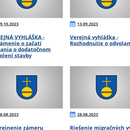
9.10.2023
13.09.2023
EJNÁ VYHLÁŠKA -
Verejná vyhláška -
ámenie o začatí
Rozhodnutie o odvolan
ania o dodatočnom
olení stavby
8.08.2023
28.08.2023
rejnenie zámeru
Riešenie migračných v