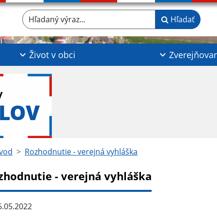
Hľadaný výraz...
Hľadať
Život v obci
Zverejňova
y
KLOV
vod
Rozhodnutie - verejná vyhláška
zhodnutie - verejná vyhláška
.05.2022