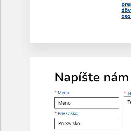
pre
dôv
oso
Napíšte nám
Meno
Priezvisko
E-mailová adresa
*
Meno:
*
Te
*
Priezvisko: