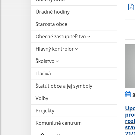
Úradné hodiny
Starosta obce
Obecné zastupiteľstvo
Hlavný kontrolór
Školstvo
Tlačivá
Štatút obce a jej symboly
0
Voľby
Upo
Projekty
pro
roz
Komunitné centrum
sta
21/