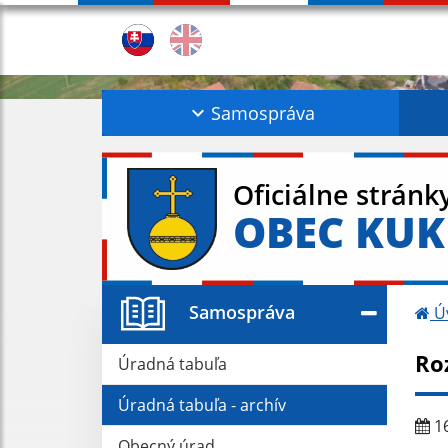
Samospráva
Oficiálne stránk
OBEC KU
Samospráva
Ú
Ro
Úradná tabuľa
Úradná tabuľa - archív
16
Obecný úrad