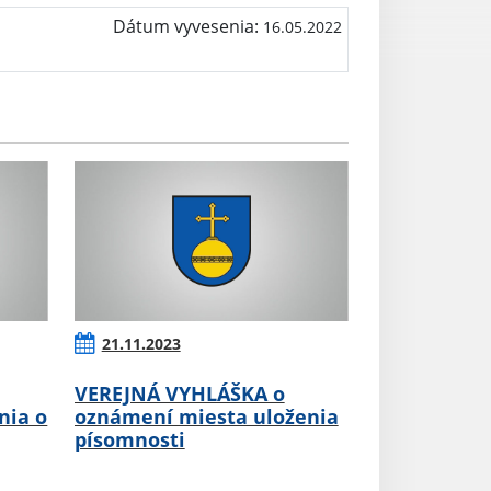
Dátum vyvesenia:
16.05.2022
21.11.2023
VEREJNÁ VYHLÁŠKA o
nia o
oznámení miesta uloženia
písomnosti