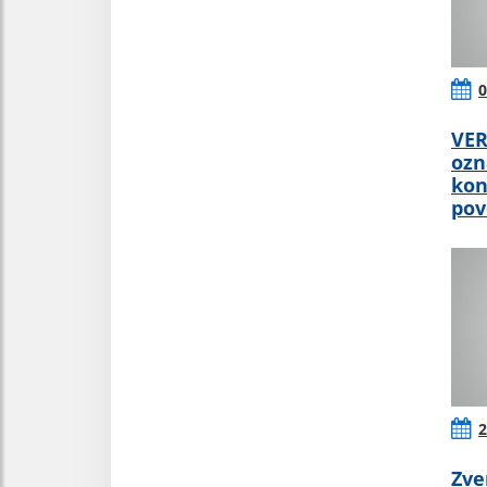
0
VER
ozn
kon
pov
2
Zve