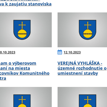
va k zaujatiu stanoviska
0.10.2023
12.10.2023
am o výberovom
VEREJNÁ VYHLÁŠKA -
aní na miesta
územné rozhodnutie o
covníkov Komunitného
umiestnení stavby
tra