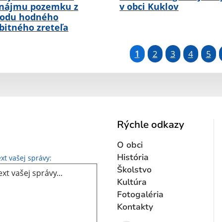
nájmu pozemku z
v obci Kuklov
odu hodného
bitného zreteľa
1
2
3
4
5
Rýchle odkazy
O obci
Text vašej správy...
História
xt vašej správy:
Školstvo
Kultúra
Fotogaléria
Kontakty