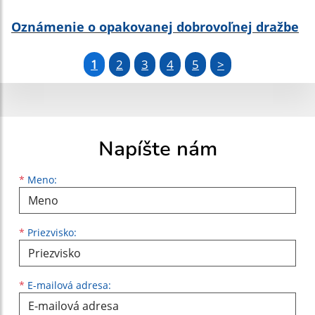
Oznámenie o opakovanej dobrovoľnej dražbe
1
2
3
4
5
>
Napíšte nám
Meno
Priezvisko
E-mailová adresa
*
Meno:
*
Priezvisko:
*
E-mailová adresa: