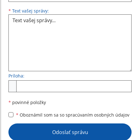
Text vašej správy...
*
Text vašej správy:
Príloha:
Príloha
*
povinné položky
*
Oboznámil som sa so
spracúvaním osobných údajov
Google reCaptcha Response
Odoslať správu