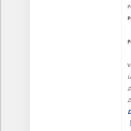
P
P
P
V
L
Z
Z
D