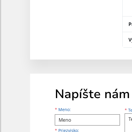
P
V
Napíšte nám
Meno
Priezvisko
E-mailová adresa
*
Meno:
*
Te
*
Priezvisko: