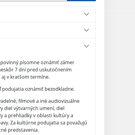
je povinný písomne oznámiť zámer
neskôr 7 dní pred uskutočnením
aj v kratšom termíne.
 podujatia oznámiť bezodkladne.
adelné, filmové a iné audiovizuálne
 diel výtvarných umení, diel
y a prehliadky v oblasti kultúry a
bavy. Za kultúrne podujatia sa považujú
etné predstavenia.