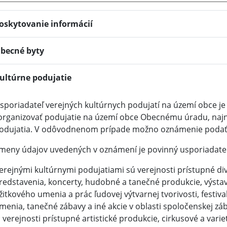
oskytovanie informácií
becné byty
ultúrne podujatie
sporiadateľ verejných kultúrnych podujatí na území obce 
organizovať podujatie na území obce Obecnému úradu, naj
odujatia. V odôvodnenom prípade možno oznámenie podať 
meny údajov uvedených v oznámení je povinný usporiadateľ
erejnými kultúrnymi podujatiami sú verejnosti prístupné div
redstavenia, koncerty, hudobné a tanečné produkcie, výstavy
žitkového umenia a prác ľudovej výtvarnej tvorivosti, festival
menia, tanečné zábavy a iné akcie v oblasti spoločenskej zá
j verejnosti prístupné artistické produkcie, cirkusové a vari