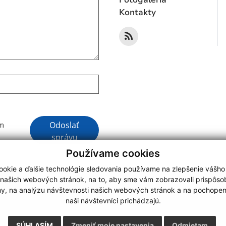
Kontakty
Google reCaptcha Response
Odoslať
ím
správu
Používame cookies
okie a ďalšie technológie sledovania používame na zlepšenie vášho
 našich webových stránok, na to, aby sme vám zobrazovali prispôs
my, na analýzu návštevnosti našich webových stránok a na pochopeni
webdesign
|
naši návštevníci prichádzajú.
.
,
o.
,
SÚHLASÍM
Zmeniť moje nastavenia
Odmietam