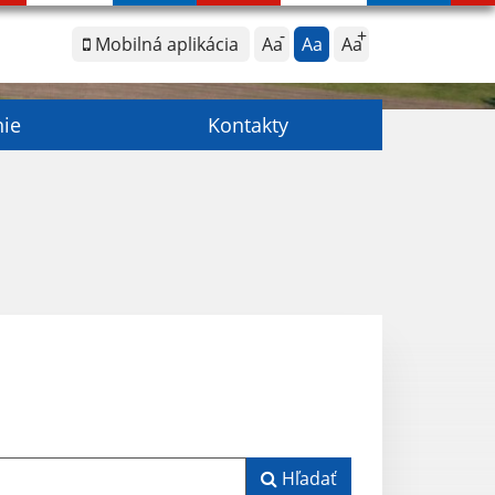
Mobilná aplikácia
Aa
Aa
Aa
nie
Kontakty
Hľadať