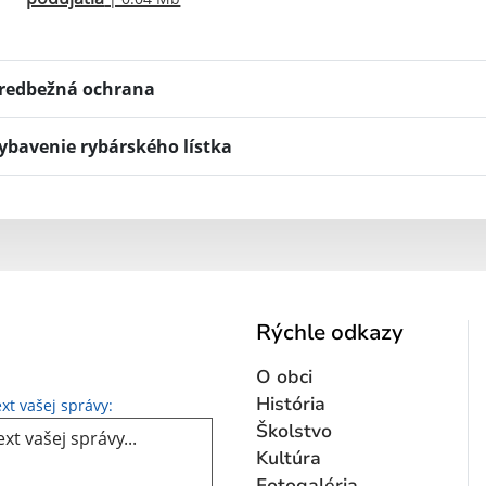
redbežná ochrana
ybavenie rybárského lístka
Rýchle odkazy
O obci
Text vašej správy...
História
xt vašej správy:
Školstvo
Kultúra
Fotogaléria