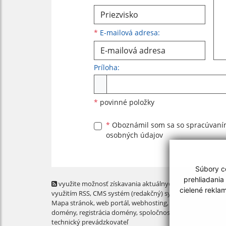
*
E-mailová adresa:
Príloha:
Príloha
*
povinné položky
*
Oboznámil som sa so
spracúvan
osobných údajov
Súbory co
prehliadania
využite možnosť získavania aktuálnych informácií s
cielené rekla
využitím RSS
, CMS systém (redakčný) systém ECHELON 2,
Mapa stránok
,
web portál
,
webhosting
,
webex.digital, s.r.o
domény
,
registrácia domény
,
spoločnosť webex.digital, s.r.
technický prevádzkovateľ