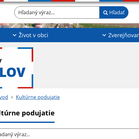
Hľadaný výraz...
Hľadať
Život v obci
Zverejňova
y
KLOV
vod
Kultúrne podujatie
ltúrne podujatie
aný výraz...