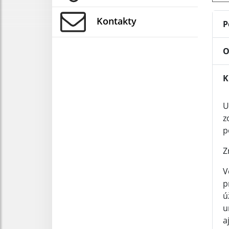
Kontakty
P
O
K
U
z
p
Z
V
p
ú
u
a