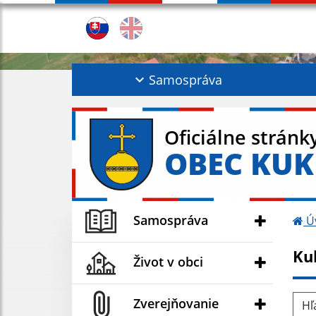
Samospráva
Oficiálne stránk
OBEC KU
Samospráva
Ú
Ku
Život v obci
Hľad
Zverejňovanie