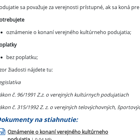
odujatie sa považuje za verejnosti prístupné, ak sa koná pr
otrebujete
oznámenie o konaní verejného kultúrneho podujatia;
oplatky
bez poplatku;
zor žiadosti nájdete tu:
egislatíva
ákon č. 96/1991 Z.z. o verejných kultúrnych podujatiach
ákon č. 315/1992 Z. z. o verejných telovýchovných, športovýc
okumenty na stiahnutie:
Oznámenie o konaní verejného kultúrneho
podujatia
| 0.04 Mb