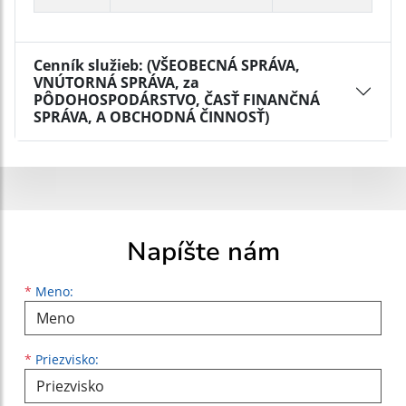
Cenník služieb: (VŠEOBECNÁ SPRÁVA,
VNÚTORNÁ SPRÁVA, za
PÔDOHOSPODÁRSTVO, ČASŤ FINANČNÁ
SPRÁVA, A OBCHODNÁ ČINNOSŤ)
Napíšte nám
Meno
Priezvisko
E-mailová adresa
*
Meno:
*
Priezvisko: