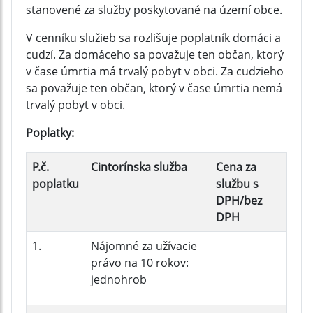
stanovené za služby poskytované na území obce.
V cenníku služieb sa rozlišuje poplatník domáci a
cudzí. Za domáceho sa považuje ten občan, ktorý
v čase úmrtia má trvalý pobyt v obci. Za cudzieho
sa považuje ten občan, ktorý v čase úmrtia nemá
trvalý pobyt v obci.
Poplatky:
P.č.
Cintorínska služba
Cena za
poplatku
službu s
DPH/bez
DPH
1.
Nájomné za užívacie
právo na 10 rokov:
jednohrob